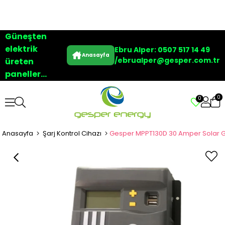
Güneşten
elektrik
Ebru Alper: 0507 517 14 49
Anasayfa
/
ebrualper@gesper.com.tr
üreten
paneller...
0
0
Anasayfa
Şarj Kontrol Cihazı