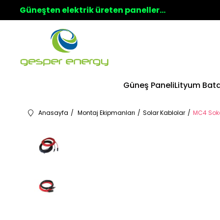
Güneşten elektrik üreten paneller...
Güneş Paneli
Lityum Bat
Anasayfa
Montaj Ekipmanları
Solar Kablolar
MC4 Soke