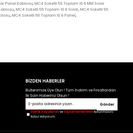
lar Panel Kablosu
MC4 Soketli 55 Toplam 10 6 MM Solar
,
Kablosu
MC4 Soketli 55 Toplam 10 6 Solar
MC4 Soketli 55
,
,
ablosu
MC4 Soketli 55 Toplam 10 6 Panel
,
,
BİZDEN HABERLER
Bültenimize Üye Olun ! Tüm İndirim ve Fırsatlardan
İlk Sizin Haberiniz Olsun !
Gönder
Üyelik koşullarını
ve
kişisel verilerimin
korunmasını
kabul ediyorum.