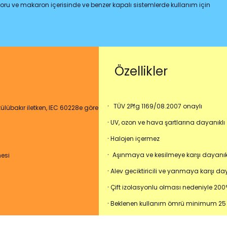
 boru ve makaron içerisinde ve benzer kapalı sistemlerde kullanım için
Özellikler
·
TÜV 2Pfg 1169/08.2007 onaylı
bükülübakır iletken, IEC 60228e göre
·
UV, ozon ve hava şartlarına dayanıklı
·
Halojen içermez
·
Aşınmaya ve kesilmeye karşı dayanık
esi
·
Alev geciktiricili ve yanmaya karşı day
·
Çift izolasyonlu olması nedeniyle 200°
·
Beklenen kullanım ömrü minimum 25 