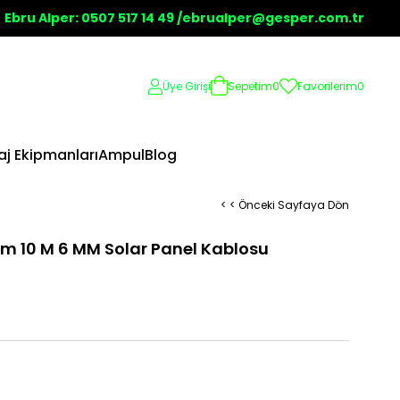
Ebru Alper: 0507 517 14 49 /
ebrualper@gesper.com.tr
Üye Girişi
Sepetim
0
Favorilerim
0
j Ekipmanları
Ampul
Blog
< < Önceki Sayfaya Dön
m 10 M 6 MM Solar Panel Kablosu