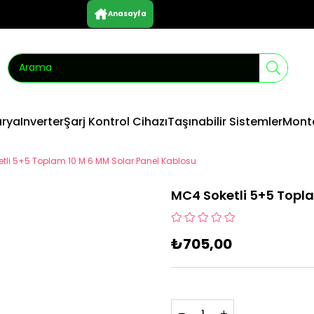
Anasayfa
arya
Inverter
Şarj Kontrol Cihazı
Taşınabilir Sistemler
Monta
tli 5+5 Toplam 10 M 6 MM Solar Panel Kablosu
MC4 Soketli 5+5 Topla
₺705,00