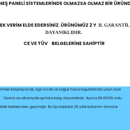
EŞ PANELİ SİSTEMLERİNDE OLMAZSA OLMAZ BİR ÜRÜN
K VERİM ELDE EDERSİNİZ. ÜRÜNÜMÜZ 2 Y
IL GARANTİL
DAYANIKLIDIR.
CE VE TÜV
BELGELERİNE SAHİPTİR
imleri karşılayacak, aşırı sıcak ve soğuk hava koşullarında uzun süre
Ozona ve ultraviyole ışınlara karşı dayanıklıdır. Ayrıca EN 60216 nolu
ık testlerinden geçmiştir. Bu tip kablolar 25 yıllık kullanım ömrüne