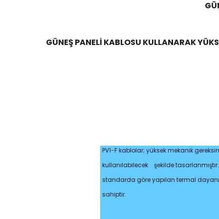
GÜN
GÜNEŞ PANELİ KABLOSU KULLANARAK YÜKSE
PV1-F kablolar; yüksek mekanik gereksin
kullanılabilecek
şekilde tasarlanmıştır.
standarda göre yapılan termal dayanıklıl
sahiptir.