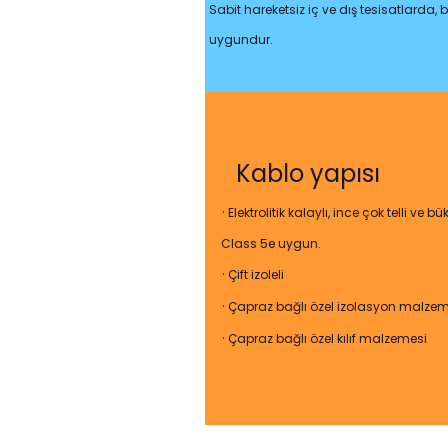
Sabit hareketsiz iç ve dış tesisatlarda,
uygundur.
Kablo yapısı
·
Elektrolitik kalaylı, ince çok telli ve 
Class 5e uygun.
·
Çift izoleli
·
Çapraz bağlı özel izolasyon malzem
·
Çapraz bağlı özel kılıf malzemesi