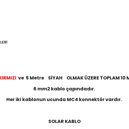
LERI
KIRMIZI
ve
5 Metre
SİYAH
OLMAK ÜZERE TOPLAM 10 M
6 mm2 kablo çapındadır.
Her iki kablonun ucunda MC4 konnektör vardır.
SOLAR KABLO