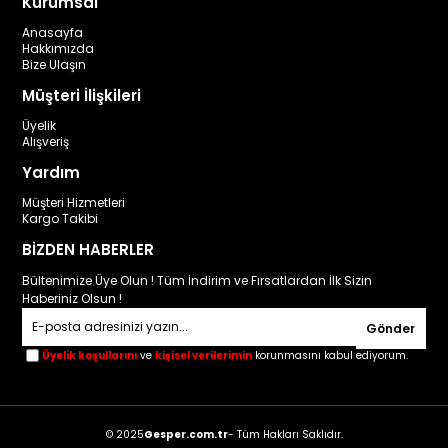
Kurumsal
Anasayfa
Hakkımızda
Bize Ulaşın
Müşteri İlişkileri
Üyelik
Alışveriş
Yardım
Müşteri Hizmetleri
Kargo Takibi
BİZDEN HABERLER
Bültenimize Üye Olun ! Tüm İndirim ve Fırsatlardan İlk Sizin
Haberiniz Olsun !
Gönder
Üyelik koşullarını
ve
kişisel verilerimin
korunmasını kabul ediyorum.
© 2025
Gesper.com.tr
- Tüm Hakları Saklıdır.