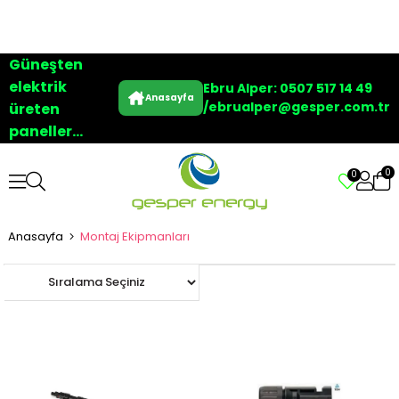
Güneşten
elektrik
Ebru Alper: 0507 517 14 49
Anasayfa
/
ebrualper@gesper.com.tr
üreten
paneller...
0
0
Anasayfa
Montaj Ekipmanları