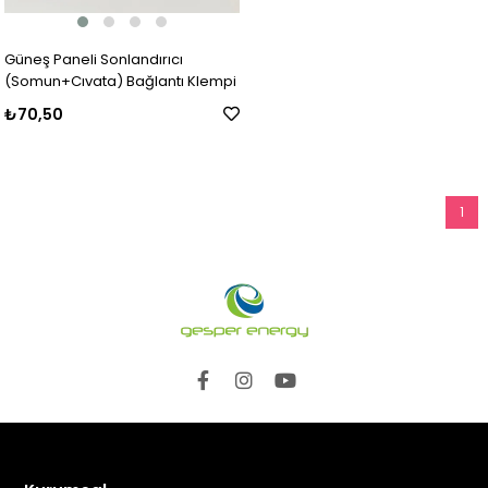
Güneş Paneli Sonlandırıcı
(Somun+Cıvata) Bağlantı Klempi
₺70,50
1