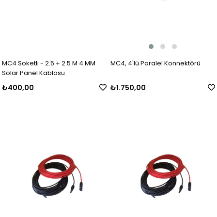
MC4, 4'lü Paralel Konnektörü
MC4 Soketli - 2.5 + 2.5 M 4 MM
Solar Panel Kablosu
₺1.750,00
₺400,00