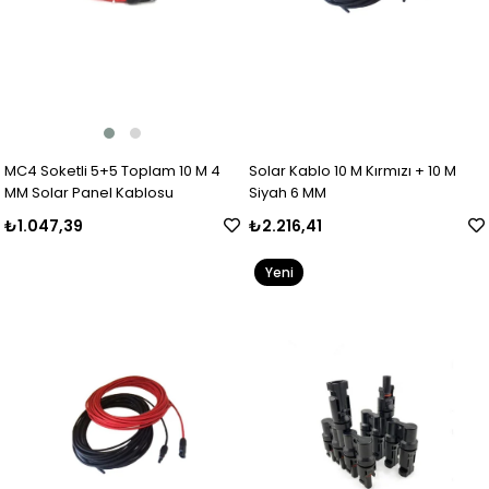
MC4 Soketli 5+5 Toplam 10 M 4
Solar Kablo 10 M Kırmızı + 10 M
MM Solar Panel Kablosu
Siyah 6 MM
₺1.047,39
₺2.216,41
Yeni
Ürün